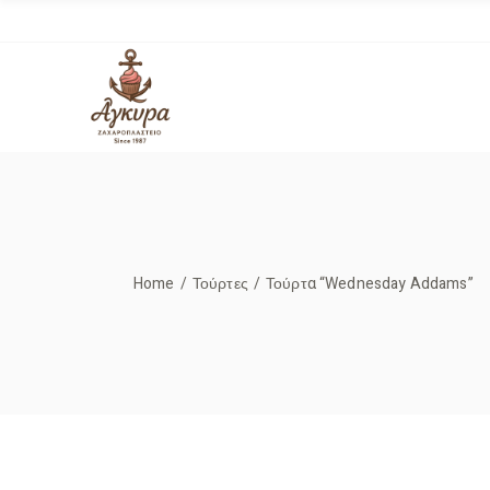
Skip
to
the
content
Home
Τούρτες
Τούρτα “Wednesday Addams”