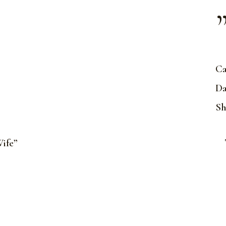
Ca
Da
Sh
ife”